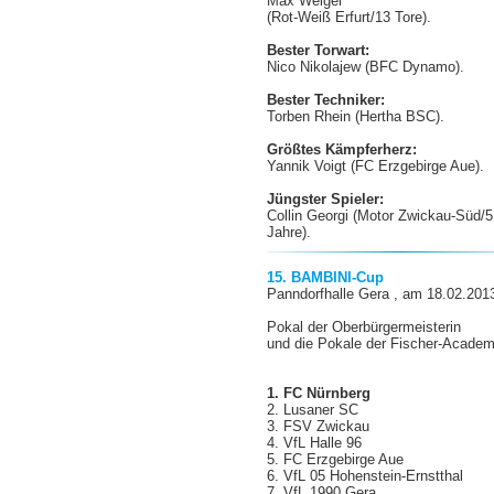
Max Weigel
(Rot-Weiß Erfurt/13 Tore).
Bester Torwart:
Nico Nikolajew (BFC Dynamo).
Bester Techniker:
Torben Rhein (Hertha BSC).
Größtes Kämpferherz:
Yannik Voigt (FC Erzgebirge Aue).
Jüngster Spieler:
Collin Georgi
(Motor Zwickau-Süd/5
Jahre).
15. BAMBINI-Cup
Panndorfhalle Gera , am 18.02.201
Pokal der Oberbürgermeisterin
und die Pokale der Fischer-Acade
1. FC Nürnberg
2. Lusaner SC
3. FSV Zwickau
4. VfL Halle 96
5. FC Erzgebirge Aue
6. VfL 05 Hohenstein-Ernstthal
7. VfL 1990 Gera