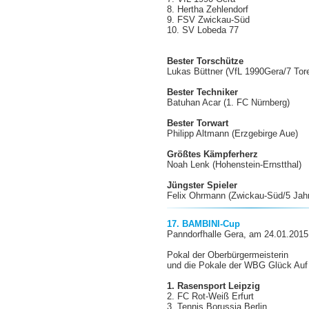
8. Hertha Zehlendorf
9. FSV Zwickau-Süd
10. SV Lobeda 77
Bester Torschütze
Lukas Büttner (VfL 1990Gera/7 Tor
Bester Techniker
Batuhan Acar (1. FC Nürnberg)
Bester Torwart
Philipp Altmann (Erzgebirge Aue)
Größtes Kämpferherz
Noah Lenk (Hohenstein-Ernstthal)
Jüngster Spieler
Felix Ohrmann (Zwickau-Süd/5 Jahr
17. BAMBINI-Cup
Panndorfhalle Gera, am 24.01.2015
Pokal der Oberbürgermeisterin
und die Pokale der WBG Glück Auf
1. Rasensport Leipzig
2. FC Rot-Weiß Erfurt
3. Tennis Borussia Berlin