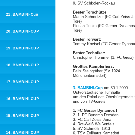
9. SV Schkölen-Rockau
Bester Torschütze:
21. BAMBINI-Cup
Martin Schmelzer
(FC Carl Zeiss J
Tore)
Florian Trinks
(FC Geraer Dynamos
Tore)
20. BAMBINI-CUP
Bester Torwart:
Tommy Kneisel
(FC Geraer Dynam
19. BAMBINI-CUP
Bester Techniker:
Christopher Trommer
(1. FC Greiz)
18. BAMBINI-CUP
Größtes Kämpferherz:
Felix Steingrüber
(SV 1924
Münchenbernsdorf)
17. BAMBINI-CUP
3. BAMBINI-Cup
am 30.1.2000
Ostvorstädtische Turnhalle
um den Pokal des Oberbürgermeist
16. BAMBINI-CUP
und von TV-Gareis
1. FC Geraer Dynamos I
2. 1. FC Dynamo Dresden
15. BAMBINI-CUP
3. FC Carl Zeiss Jena
4. Rot-Weiß Weißenfels
5. SV Schmölln 1913
14. BAMBINI-CUP
6. TSV Zollhaus Kamsdorf