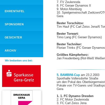
7. FV Zeulenroda
8. FC Geraer Dynamos II
9. Motor Altenburg
EHRENTAFEL
10. Spielgemeinschaft Zwötzen/
OT
Gera
Bester Torschütze:
SPONSOREN
Tim Hauf
(FC Carl Zeiss Jena/6 Tor
Bester Torwart:
Timo Lang (FC Geraer Dynamos)
GESICHTER
Bester Techniker:
Florian Trinks
(FC Geraer Dynamos
ARCHIV
Größtes Kämpferherz:
Jan Freudenberg
(Rot-Weiß Weißen
Wir bedanken uns bei:
5. BAMBINI-Cup
am 23.2.2003
Sporthalle Vollersdorfer Straße
um den Pokal des Oberbürgermeist
Pokale von TV-Gareis und Stadtsp
Gera
1. 1. FC Dynamo Dresden
2. FC Motor Zeulenroda
3. FC Carl Zeiss Jena