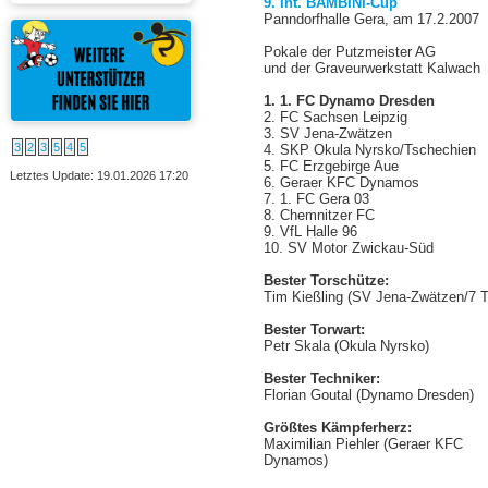
9. Int. BAMBINI-Cup
Panndorfhalle Gera, am 17.2.2007
Pokale der Putzmeister AG
und der Graveurwerkstatt Kalwach
1. 1. FC Dynamo Dresden
2. FC Sachsen Leipzig
3. SV Jena-Zwätzen
3
2
3
5
4
5
4. SKP Okula Nyrsko/Tschechien
5. FC Erzgebirge Aue
Letztes Update: 19.01.2026 17:20
6. Geraer KFC Dynamos
7. 1. FC Gera 03
8. Chemnitzer FC
9. VfL Halle 96
10. SV Motor Zwickau-Süd
Bester Torschütze:
Tim Kießling
(SV Jena-Zwätzen/7 T
Bester Torwart:
Petr Skala (Okula Nyrsko)
Bester Techniker:
Florian Goutal (Dynamo Dresden)
Größtes Kämpferherz:
Maximilian Piehler
(Geraer KFC
Dynamos)