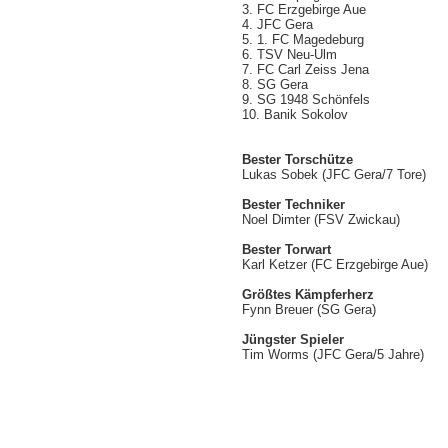
3. FC Erzgebirge Aue
4. JFC Gera
5. 1. FC Magedeburg
6. TSV Neu-Ulm
7. FC Carl Zeiss Jena
8. SG Gera
9. SG 1948 Schönfels
10. Banik Sokolov
Bester Torschütze
Lukas Sobek (JFC Gera/7 Tore)
Bester Techniker
Noel Dimter (FSV Zwickau)
Bester Torwart
Karl Ketzer (FC Erzgebirge Aue)
Größtes Kämpferherz
Fynn Breuer (SG Gera)
Jüngster Spieler
Tim Worms (JFC Gera/5 Jahre)