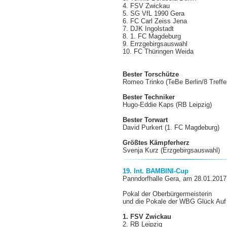
4. FSV Zwickau
5. SG VfL 1990 Gera
6. FC Carl Zeiss Jena
7. DJK Ingolstadt
8. 1. FC Magdeburg
9. Errzgebirgsauswahl
10. FC Thüringen Weida
Bester Torschütze
Romeo Trinko (TeBe Berlin/8 Treffe
Bester Techniker
Hugo-Eddie Kaps (RB Leipzig)
Bester Torwart
David Purkert (1. FC Magdeburg)
Größtes Kämpferherz
Svenja Kurz (Erzgebirgsauswahl)
19. Int. BAMBINI-Cup
Panndorfhalle Gera, am 28.01.2017
Pokal der Oberbürgermeisterin
und die Pokale der WBG Glück Auf
1. FSV Zwickau
2. RB Leipzig