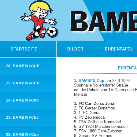
STARTSEITE
BILDER
EHRENTAFEL
26. BAMBINI-CUP
EHRENTA
1. BAMBINI-Cup
am 22.3.1998
25. BAMBINI-CUP
Sporthalle Vollersdorfer Straße
um die Pokale von TV-Gareis und E
Menzer
24. BAMBINI-Cup
1. FC Carl Zeiss Jena
2. FC Geraer Dynamos
3. 1. FC Greiz
4. FV Zeulenroda
23. BAMBINI-Cup
5. TSV Zollhaus Kamsdorf
6. SV 1924 Münchenbernsdorf
7. TSV 1880 Gera-Zwötzen
22. BAMBINI-Cup
8. Geraer SV Hermes