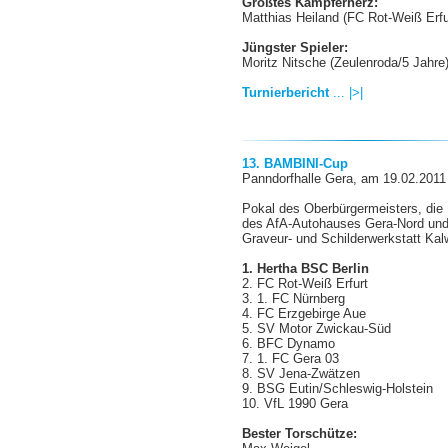
Größtes Kämpferherz:
Matthias Heiland
(FC Rot-Weiß Erfu
Jüngster Spieler:
Moritz Nitsche
(Zeulenroda/5 Jahre
Turnierbericht
... |>|
13. BAMBINI-Cup
Panndorfhalle Gera, am 19.02.2011
Pokal des Oberbürgermeisters, die
des AfA-Autohauses Gera-Nord und
Graveur- und Schilderwerkstatt Ka
1. Hertha BSC Berlin
2. FC Rot-Weiß Erfurt
3. 1. FC Nürnberg
4. FC Erzgebirge Aue
5. SV Motor Zwickau-Süd
6. BFC Dynamo
7. 1. FC Gera 03
8. SV Jena-Zwätzen
9. BSG Eutin/Schleswig-Holstein
10. VfL 1990 Gera
Bester Torschütze: