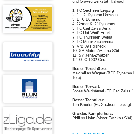
und Graveurwerkstatt Kalwach
1. FC Sachsen Leipzig
2. 1. FC Dynamo Dresden
3. BFC Dynamo
4. Geraer KFC Dynamos
5. FC Carl Zeiss Jena
6. FC Rot-Weiß Erfurt
7. FC Thüringen Weida
8. FC Motor Zeulenroda
9. VfB 09 Pößneck
10. SV Motor Zwickau-Süd
11. SV Jena-Zwätzen
12. OTG 1902 Gera
Bester Torschütze:
Maximilian Wagner
(BFC Dynamo/
Tore)
Bester Torwart:
Jonas Waldhäusel
(FC Carl Zeiss 
Bester Techniker:
Tim Knerler (FC Sachsen Leipzig)
Größtes Kämpferherz:
Phillipp Hahn (Motor Zwickau-Süd)