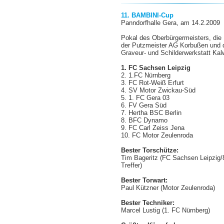
11. BAMBINI-Cup
Panndorfhalle Gera,
am 14.2.2009
Pokal des Oberbürgermeisters, die
der Putzmeister AG Korbußen und 
Graveur- und Schilderwerkstatt Ka
1. FC Sachsen Leipzig
2. 1.FC Nürnberg
3. FC Rot-Weiß Erfurt
4. SV Motor Zwickau-Süd
5. 1. FC Gera 03
6. FV Gera Süd
7. Hertha BSC Berlin
8. BFC Dynamo
9. FC Carl Zeiss Jena
10. FC Motor Zeulenroda
Bester Torschütze:
Tim Bageritz
(FC Sachsen Leipzig/
Treffer)
Bester Torwart:
Paul Kützner (Motor Zeulenroda)
Bester Techniker:
Marcel Lustig (1. FC Nürnberg)