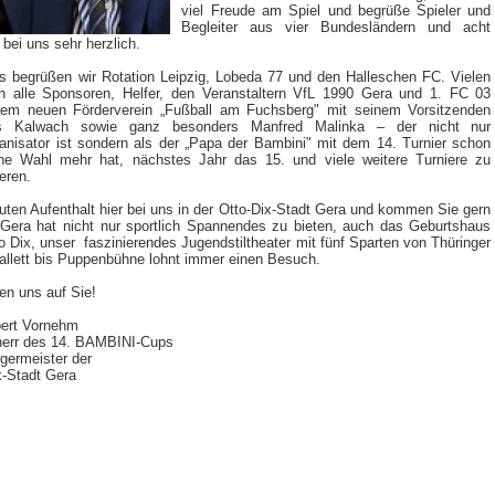
viel Freude am Spiel und begrüße Spieler und
Begleiter aus vier Bundesländern
und acht
 bei uns sehr herzlich.
s begrüßen wir Rotation Leipzig, Lobeda 77 und den Halleschen FC.
Vielen
 alle Sponsoren, Helfer, den Veranstaltern VfL 1990 Gera und 1. FC 03
dem neuen Förderverein „Fußball am Fuchsberg" mit seinem Vorsitzenden
s Kalwach sowie ganz besonders Manfred Malinka – der nicht nur
anisator ist sondern als der „Papa der Bambini" mit dem 14. Turnier schon
ne Wahl mehr hat, nächstes Jahr das 15. und viele weitere Turniere zu
eren.
uten Aufenthalt hier bei uns in der Otto-Dix-Stadt Gera und kommen Sie gern
 Gera hat nicht nur sportlich Spannendes zu bieten, auch das Geburtshaus
o Dix, unser faszinierendes Jugendstiltheater mit fünf Sparten von Thüringer
allett bis Puppenbühne lohnt immer einen Besuch.
uen uns auf Sie!
bert Vornehm
herr des 14. BAMBINI-Cups
germeister der
x-Stadt Gera