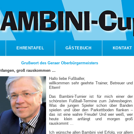
EHRENTAFEL
GÄSTEBUCH
KONTAKT
Grußwort des Geraer Oberbürgermeisters
anfangen, groß rauskommen …
Hallo liebe Fußballer,
willkommen sehr geehrte Trainer, Betreuer und
Eltern!
Das Bambini-Turnier ist für mich einer der
schönsten Fußball-Termine zum Jahresbeginn.
Was die jungen Spieler schon über Banden
spielen und über den Parkettboden flanken –
das ist eine wahre Freude! Und wer weiß, wer
heute klein anfängt und morgen groß
rauskommt …
Ich wünsche allen Bambini viel Erfolg, vor allem