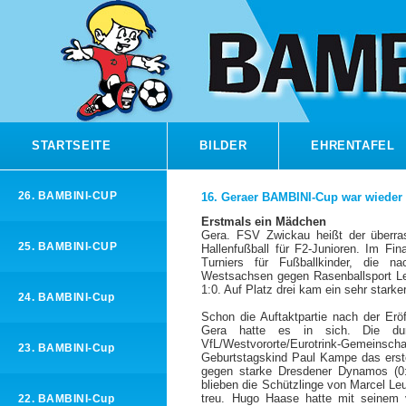
STARTSEITE
BILDER
EHRENTAFEL
26. BAMBINI-CUP
16. Geraer BAMBINI-Cup war wieder
Erstmals ein Mädchen
Gera. FSV Zwickau heißt der überr
25. BAMBINI-CUP
Hallenfußball für F2-Junioren. Im F
Turniers für Fußballkinder, die 
Westsachsen gegen Rasenballsport Lei
1:0. Auf Platz drei kam ein sehr star
24. BAMBINI-Cup
Schon die Auftaktpartie nach der Erö
Gera hatte es in sich. Die dur
VfL/Westvororte/Eurotrink-Gemeinscha
23. BAMBINI-Cup
Geburtstagskind Paul Kampe das erste
gegen starke Dresdener Dynamos (0:
blieben die Schützlinge von Marcel L
treu. Hugo Haase hatte mit seinem
22. BAMBINI-Cup