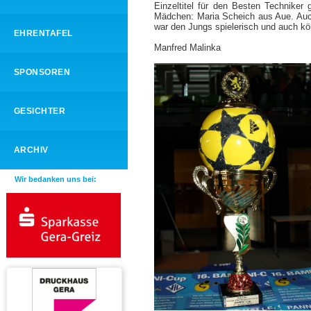
Einzeltitel für den Besten Technike
Mädchen: Maria Scheich aus Aue. Auch 
war den Jungs spielerisch und auch kö
EHRENTAFEL
Manfred Malinka
SPONSOREN
GESICHTER
ARCHIV
Wir bedanken uns bei: