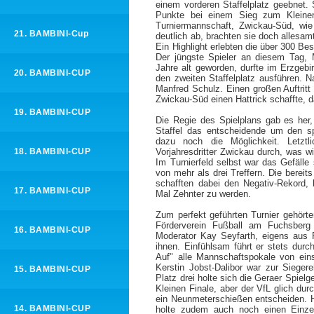
einem vorderen Staffelplatz geebnet
Punkte bei einem Sieg zum Kleinen F
Turniermannschaft, Zwickau-Süd, wie
21. BAMBINI-Cup
deutlich ab, brachten sie doch allesamt
Ein Highlight erlebten die über 300 Be
Der jüngste Spieler an diesem Tag,
Jahre alt geworden, durfte im Erzgeb
20. BAMBINI-CUP
den zweiten Staffelplatz ausführen. 
Manfred Schulz. Einen großen Auftrit
Zwickau-Süd einen Hattrick schaffte, da
19. BAMBINI-CUP
Die Regie des Spielplans gab es her,
Staffel das entscheidende um den sp
dazu noch die Möglichkeit. Letztl
18. BAMBINI-CUP
Vorjahresdritter Zwickau durch, was w
Im Turnierfeld selbst war das Gefälle 
von mehr als drei Treffern. Die bereit
schafften dabei den Negativ-Rekord,
17. BAMBINI-CUP
Mal Zehnter zu werden.
Zum perfekt geführten Turnier gehörten
Förderverein Fußball am Fuchsberg 
16. BAMBINI-CUP
Moderator Kay Seyfarth, eigens aus P
ihnen. Einfühlsam führt er stets dur
Auf" alle Mannschaftspokale von eins
Kerstin Jobst-Dalibor war zur Sieger
15. BAMBINI-CUP
Platz drei holte sich die Geraer Spie
Kleinen Finale, aber der VfL glich d
ein Neunmeterschießen entscheiden. H
14. BAMBINI-CUP
holte zudem auch noch einen Einzelt